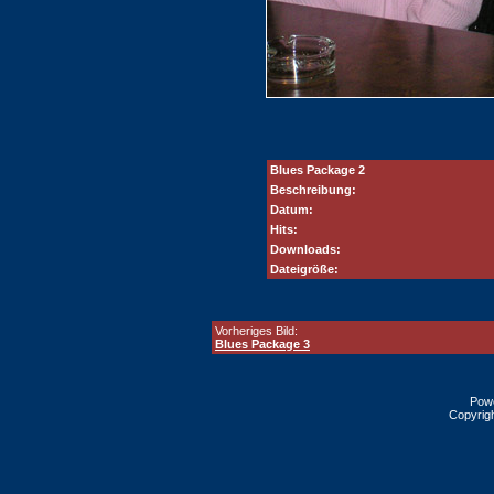
Blues Package 2
Beschreibung:
Datum:
Hits:
Downloads:
Dateigröße:
Vorheriges Bild:
Blues Package 3
Pow
Copyrig