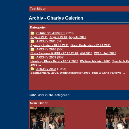
Top Bilder
Archiv - Charlys Galerien
Kategorien
CHARLYS ANGELS
(229)
,
,
...
Angels 2011
Angels 2010
Angels 2009
ARCHIV 2011
(51)
,
Aynsley Lister - 18.02.2011
Great Pretender - 22.01.2011
ARCHIV 2010
(506)
,
,
...
Chris Farlowe & HBB - 17.12.2010
WM 2010
WM 3. Juli 2010
ARCHIV 2009
(902)
,
,
Hamburg Blues Band - 18.12.2009
Weihnachtsfeier 2009
Sparfach Pa
...
2009
ARCHIV 2008
(1053)
,
,
...
Sparfachparty 2008
Weihnachtsfeier 2008
HBB & Chris Farlowe
5782
Bilder in
261
Kategorien.
Neue Bilder