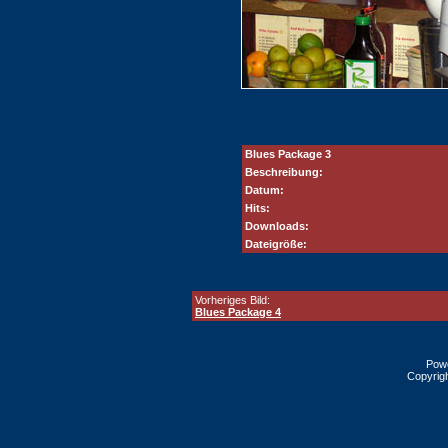
Blues Package 3
Beschreibung:
Datum:
Hits:
Downloads:
Dateigröße:
Vorheriges Bild:
Blues Package 4
Pow
Copyrig