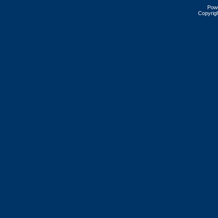
Pow
Copyrig