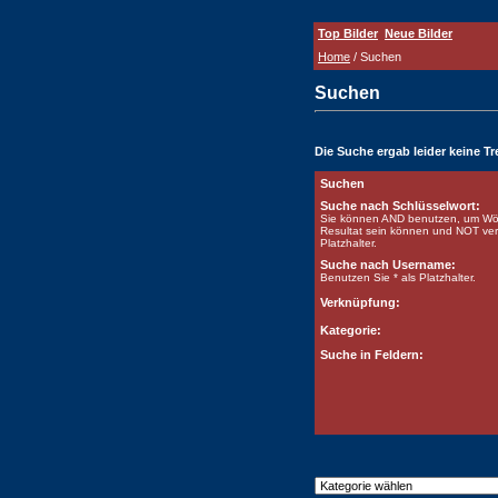
Top Bilder
Neue Bilder
Home
/ Suchen
Suchen
Die Suche ergab leider keine Tre
Suchen
Suche nach Schlüsselwort:
Sie können AND benutzen, um Wört
Resultat sein können und NOT verb
Platzhalter.
Suche nach Username:
Benutzen Sie * als Platzhalter.
Verknüpfung:
Kategorie:
Suche in Feldern: