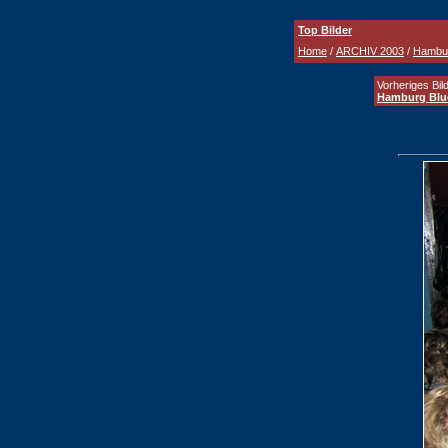
Top Bilder
Home
/
ARCHIV 2003
/
Hambur
Vorheriges Bild
Hamburg Blu