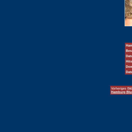
Ham
Bes
Dat
Hits
Dow
Dat
Vorheriges Bild
Hamburg Blu