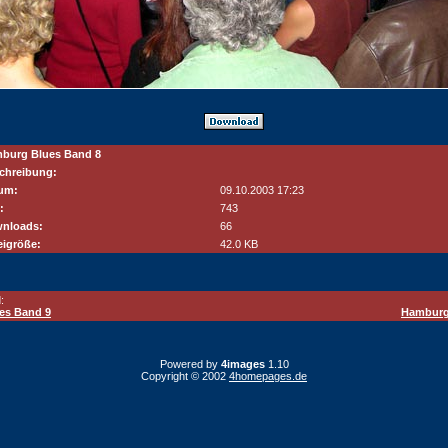
burg Blues Band 8
chreibung:
um:
09.10.2003 17:23
:
743
nloads:
66
eigröße:
42.0 KB
:
es Band 9
Hamburg
Powered by
4images
1.10
Copyright © 2002
4homepages.de