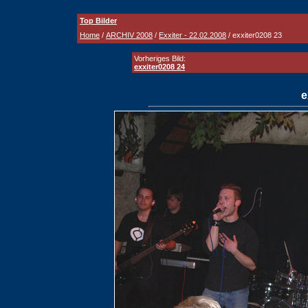
Top Bilder
Home
/
ARCHIV 2008
/
Exxiter - 22.02.2008
/ exxiter0208 23
Vorheriges Bild:
exxiter0208 24
e