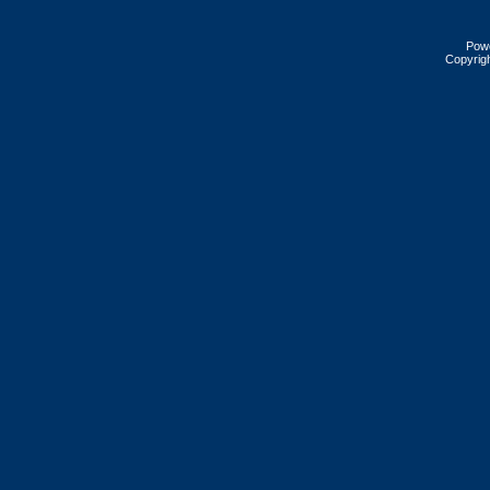
Pow
Copyrig