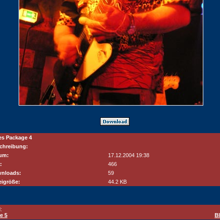
es Package 4
chreibung:
um:
17.12.2004 19:38
:
466
nloads:
59
eigröße:
44.2 KB
:
e 5
B