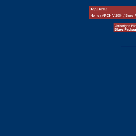
Top Bilder
Home
/
ARCHIV 2004
/
Blues 
Vorheriges Bild
Blues Packag