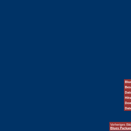
Blu
Bes
Dat
Hits
Dow
Dat
Vorheriges Bild
Blues Packag