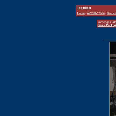
Top Bilder
Home
/
ARCHIV 2004
/
Blues 
Vorheriges Bild
Blues Packag