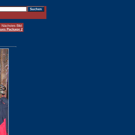
Nächstes Bild:
lues Package 2