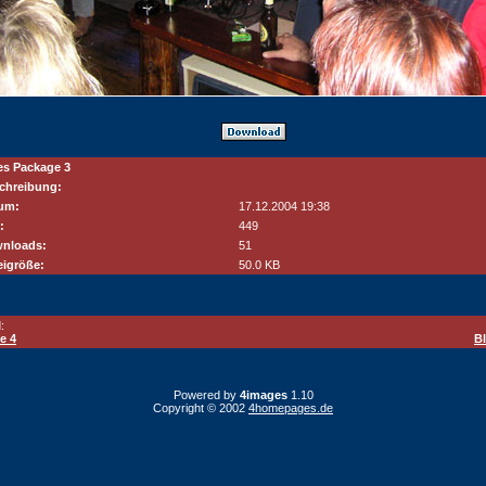
es Package 3
chreibung:
um:
17.12.2004 19:38
:
449
nloads:
51
eigröße:
50.0 KB
:
e 4
B
Powered by
4images
1.10
Copyright © 2002
4homepages.de