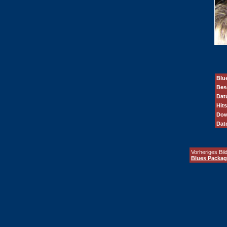
Blu
Bes
Dat
Hits
Dow
Dat
Vorheriges Bild
Blues Packag