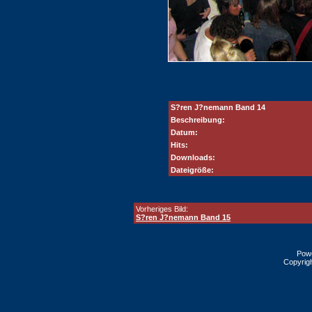
S?ren J?nemann Band 14
Beschreibung:
Datum:
Hits:
Downloads:
Dateigröße:
Vorheriges Bild:
S?ren J?nemann Band 15
Pow
Copyrig