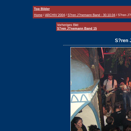
Top Bilder
Home
/
ARCHIV 2004
/
S?ren J?nemann Band - 30.10.04
/ S?ren J
Vorheriges Bild:
S?ren J?nemann Band 15
S?ren 