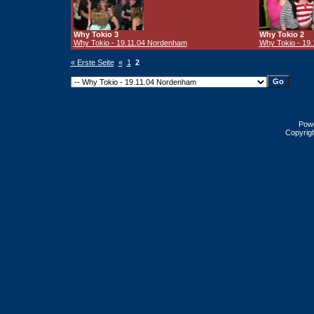
Why Tokio 3
Why Tokio 2
Why Tokio - 19.11.04 Nordenham
Why Tokio - 19
« Erste Seite
«
1
2
Pow
Copyrig