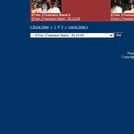
S?ren J?nemann Band 5
S?ren J?nema
S?ren J?nemann Band - 30.10.04
S?ren J?nemann
« Erste Seite
«
1
2
3
»
Letzte Seite »
Pow
Copyrig