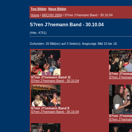
Top Bilder
Neue Bilder
Home
/
ARCHIV 2004
/ S?ren J?nemann Band - 30.10.04
S?ren J?nemann Band - 30.10.04
(Hits: 4751)
Gefunden: 20 Bild(er) auf 3 Seite(n). Angezeigt: Bild 10 bis 18.
S?ren J?nema
S?ren J?nemann Band 11
S?ren J?nemann
S?ren J?nemann Band - 30.10.04
S?ren J?nemann Band 8
S?ren J?nemann Band - 30.10.04
S?ren J?nema
S?ren J?nemann