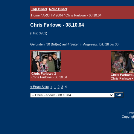
Top Bilder
Neue Bilder
Home
/
ARCHIV 2004
/ Chris Farlowe - 08.10.04
Chris Farlowe - 08.10.04
(Hits: 3931)
Gefunden: 30 Bild(er) auf 4 Seite(n). Angezeigt: Bild 28 bis 30.
Chris Farlowe 3
Chris Farlowe 
Chris Farlowe - 08.10.04
Chris Farlowe -
« Erste Seite
«
1
2
3
4
Pow
Copyrig