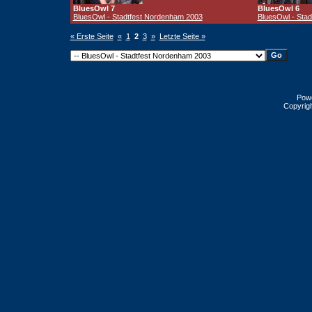
BluesOwl 7
BluesOwl 6
BluesOwl - Stadtfest Nordenham 2003
BluesOwl - Sta
« Erste Seite
«
1
2
3
»
Letzte Seite »
Pow
Copyrig