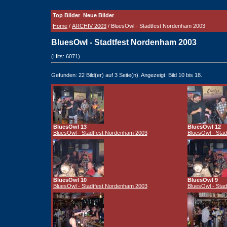
Top Bilder
Neue Bilder
Home
/
ARCHIV 2003
/ BluesOwl - Stadtfest Nordenham 2003
BluesOwl - Stadtfest Nordenham 2003
(Hits: 6071)
Gefunden: 22 Bild(er) auf 3 Seite(n). Angezeigt: Bild 10 bis 18.
BluesOwl 13
BluesOwl 12
BluesOwl - Stadtfest Nordenham 2003
BluesOwl - Sta
BluesOwl 10
BluesOwl 9
BluesOwl - Stadtfest Nordenham 2003
BluesOwl - Sta