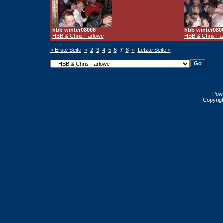
hbb winter08006
hbb winter080
HBB & Chris Farlowe
HBB & Chris Fa
« Erste Seite
«
2
3
4
5
6
7
8
»
Letzte Seite »
Pow
Copyrig