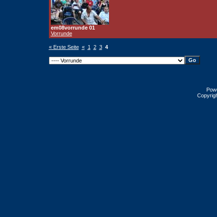
em08vorrunde 01
Vorrunde
« Erste Seite
«
1
2
3
4
Pow
Copyrig