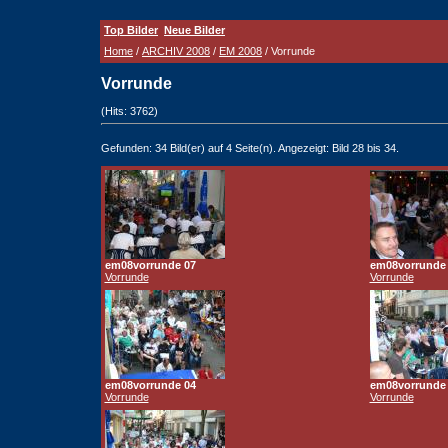
Top Bilder
Neue Bilder
Home
/
ARCHIV 2008
/
EM 2008
/ Vorrunde
Vorrunde
(Hits: 3762)
Gefunden: 34 Bild(er) auf 4 Seite(n). Angezeigt: Bild 28 bis 34.
em08vorrunde 07
em08vorrunde
Vorrunde
Vorrunde
em08vorrunde 04
em08vorrunde
Vorrunde
Vorrunde