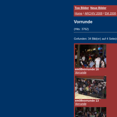
Top Bilder
Neue Bilder
Home
/
ARCHIV 2008
/
EM 2008
Vorrunde
(Hits: 3762)
Gefunden: 34 Bild(er) auf 4 Seite(n
em08vorrunde 16
Vorrunde
em08vorrunde 13
Vorrunde