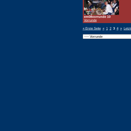
em08vorrunde 10
Vorrunde
« Erste Seite
«
1
2
3
4
»
Letzt