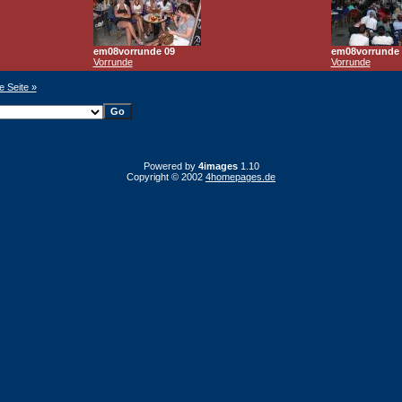
em08vorrunde 09
em08vorrunde 
Vorrunde
Vorrunde
e Seite »
Powered by
4images
1.10
Copyright © 2002
4homepages.de