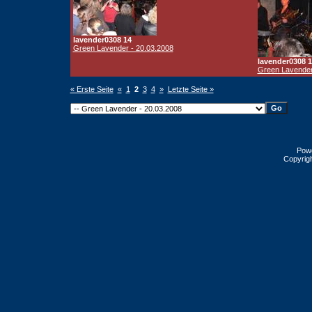
lavender0308 14
Green Lavender - 20.03.2008
lavender0308 1
Green Lavender
« Erste Seite
«
1
2
3
4
»
Letzte Seite »
Pow
Copyrig