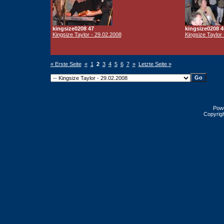
kingsize0208 47
kingsize0208 4
Kingsize Taylor - 29.02.2008
Kingsize Taylor
« Erste Seite
«
1
2
3
4
5
6
7
»
Letzte Seite »
Pow
Copyrig