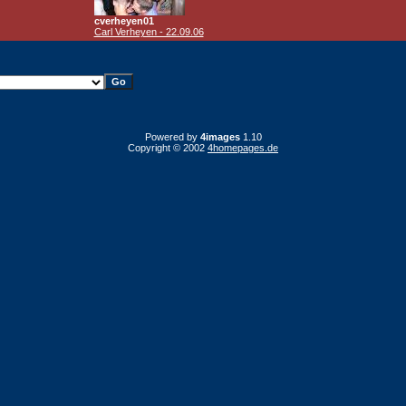
cverheyen01
Carl Verheyen - 22.09.06
Powered by
4images
1.10
Copyright © 2002
4homepages.de