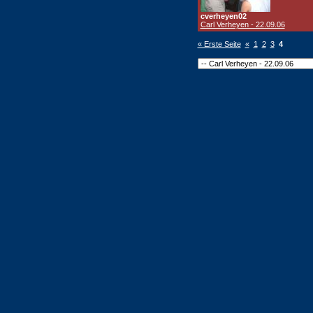
cverheyen02
Carl Verheyen - 22.09.06
« Erste Seite
«
1
2
3
4