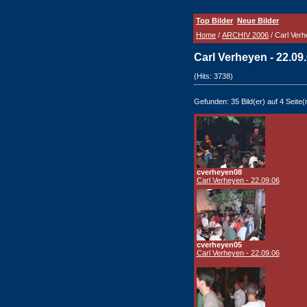
Top Bilder
Neue Bilder
Home
/
ARCHIV 2006
/ Carl Verh
Carl Verheyen - 22.09
(Hits: 3738)
Gefunden: 35 Bild(er) auf 4 Seite(n
cverheyen08
Carl Verheyen - 22.09.06
cverheyen05
Carl Verheyen - 22.09.06