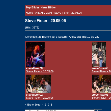
Top Bilder
Neue Bilder
Home
/
ARCHIV 2006
/ Steve Fister - 20.05.06
Steve Fister - 20.05.06
(Hits: 3672)
Gefunden: 23 Bild(er) auf 3 Seite(n). Angezeigt: Bild 19 bis 23.
stevefister05
stevefister04
Steve Fister - 20.05.06
Steve Fister - 2
stevefister02
stevefister01
Steve Fister - 20.05.06
Steve Fister - 2
« Erste Seite
«
1
2
3