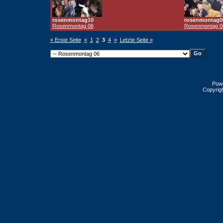
rosenmontag10
rosenmontag0
Rosenmontag 06
Rosenmontag 0
« Erste Seite
«
1
2
3
4
»
Letzte Seite »
Pow
Copyrig