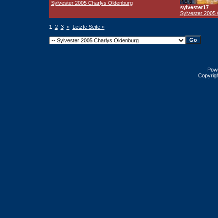
Sylvester 2005 Charlys Oldenburg
sylvester17
Sylvester 2005
1
2
3
»
Letzte Seite »
Pow
Copyrig