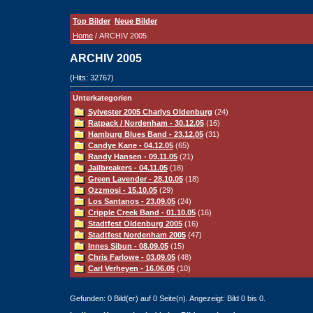
Top Bilder
Neue Bilder
Home
/ ARCHIV 2005
ARCHIV 2005
(Hits: 32767)
Unterkategorien
Sylvester 2005 Charlys Oldenburg
(24)
Ratpack / Nordenham - 30.12.05
(16)
Hamburg Blues Band - 23.12.05
(31)
Candye Kane - 04.12.05
(65)
Randy Hansen - 09.11.05
(21)
Jailbreakers - 04.11.05
(18)
Green Lavender - 28.10.05
(18)
Ozzmosi - 15.10.05
(29)
Los Santanos - 23.09.05
(24)
Cripple Creek Band - 01.10.05
(16)
Stadtfest Oldenburg 2005
(16)
Stadtfest Nordenham 2005
(47)
Innes Sibun - 08.09.05
(15)
Chris Farlowe - 03.09.05
(48)
Carl Verheyen - 16.06.05
(10)
Gefunden: 0 Bild(er) auf 0 Seite(n). Angezeigt: Bild 0 bis 0.