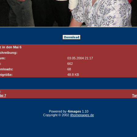
z in den Mai 6
chreibung:
um:
03.05.2004 21:17
:
662
nloads:
68
eigröße:
48.8 KB
:
ai 7
Ta
Powered by
4images
1.10
Copyright © 2002
4homepages.de