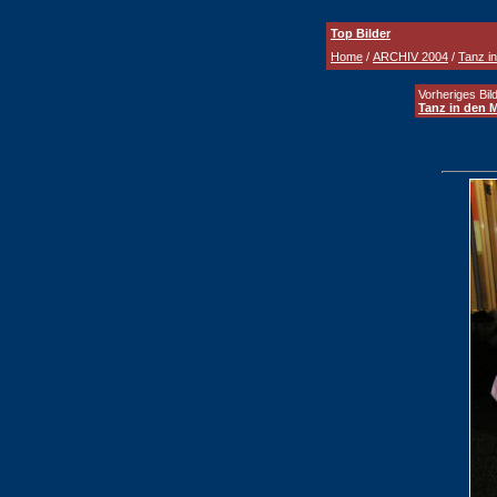
Top Bilder
Home
/
ARCHIV 2004
/
Tanz i
Vorheriges Bild
Tanz in den M