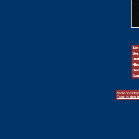
Tan
Bes
Dat
Hits
Dow
Dat
Vorheriges Bild
Tanz in den M