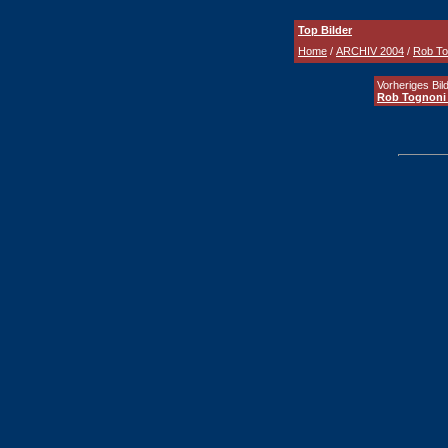
Top Bilder
Home
/
ARCHIV 2004
/
Rob To
Vorheriges Bild
Rob Tognoni