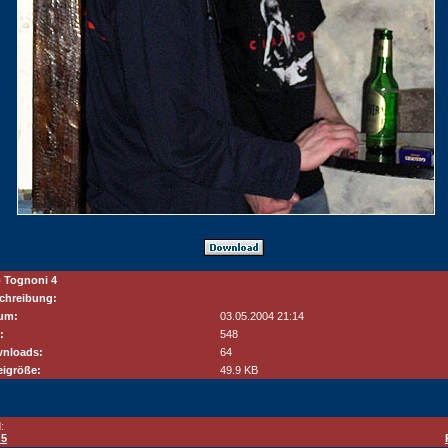
 Tognoni 4
chreibung:
um:
03.05.2004 21:14
:
548
nloads:
64
eigröße:
49.9 KB
:
 5