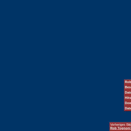
Rob
Bes
Dat
Hits
Dow
Dat
Vorheriges Bild
Rob Tognoni