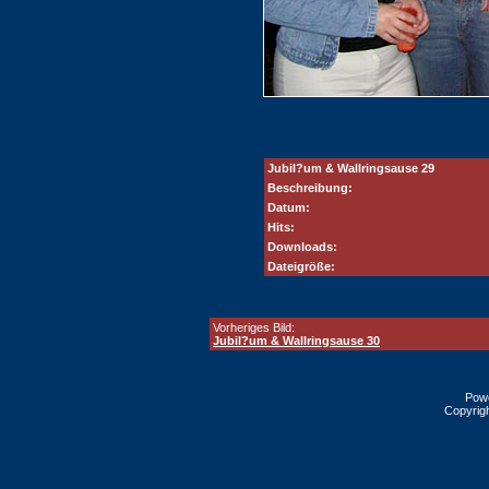
Jubil?um & Wallringsause 29
Beschreibung:
Datum:
Hits:
Downloads:
Dateigröße:
Vorheriges Bild:
Jubil?um & Wallringsause 30
Pow
Copyrig