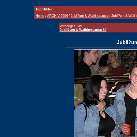
Top Bilder
Home
/
ARCHIV 2004
/
Jubil?um & Wallringsause
/ Jubil?um & Wallr
Vorheriges Bild:
Jubil?um & Wallringsause 30
Jubil?um