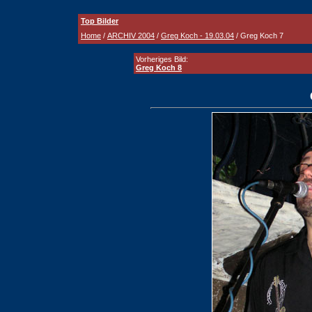
Top Bilder
Home
/
ARCHIV 2004
/
Greg Koch - 19.03.04
/ Greg Koch 7
Vorheriges Bild:
Greg Koch 8