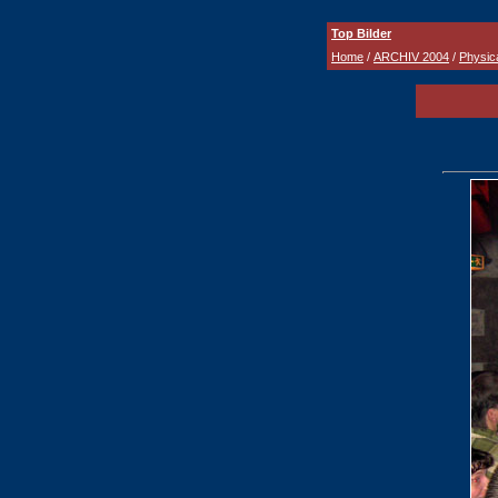
Top Bilder
Home
/
ARCHIV 2004
/
Physica