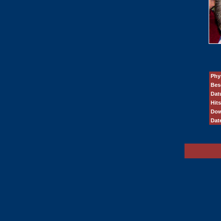
Phys
Bes
Dat
Hits
Dow
Dat