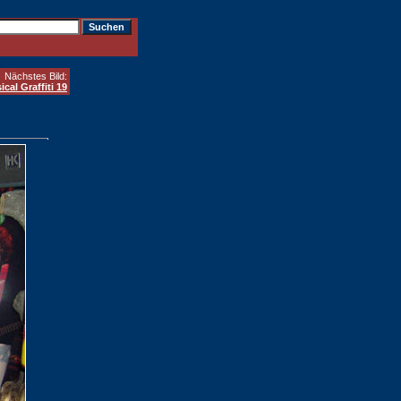
Nächstes Bild:
ical Graffiti 19