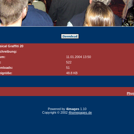
ical Graffiti 20
chreibung:
um:
11.01.2004 13:50
:
522
nloads:
51
eigröße:
48.8 KB
Phys
Powered by
4images
1.10
Copyright © 2002
4homepages.de