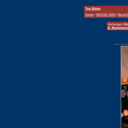
Top Bilder
Home
/
ARCHIV 2003
/
Bernd 
Vorheriges Bild
B. Begemann