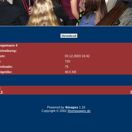
Begemann 4
chreibung:
um:
03.12.2003 10:42
:
720
nloads:
75
eigröße:
46.5 KB
:
 5
Powered by
4images
1.10
Copyright © 2002
4homepages.de