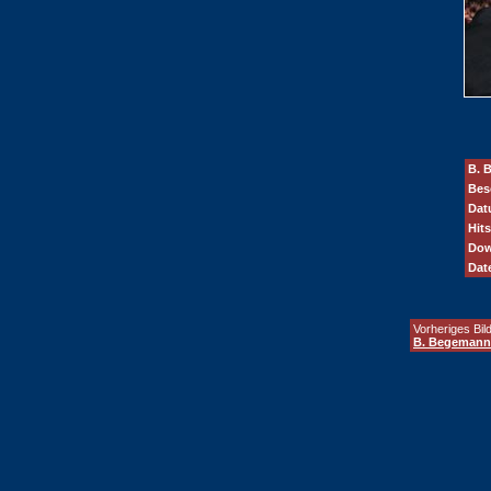
B. 
Bes
Dat
Hits
Dow
Dat
Vorheriges Bild
B. Begemann