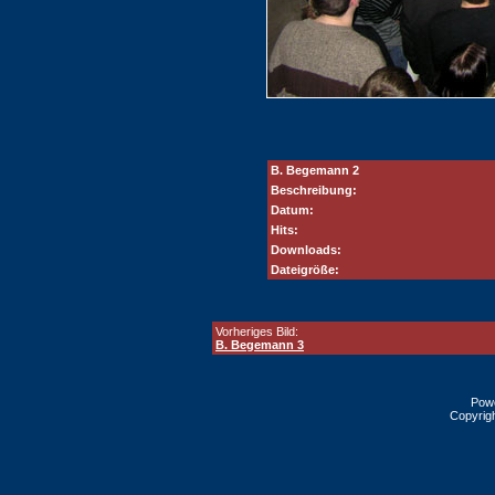
B. Begemann 2
Beschreibung:
Datum:
Hits:
Downloads:
Dateigröße:
Vorheriges Bild:
B. Begemann 3
Pow
Copyrig