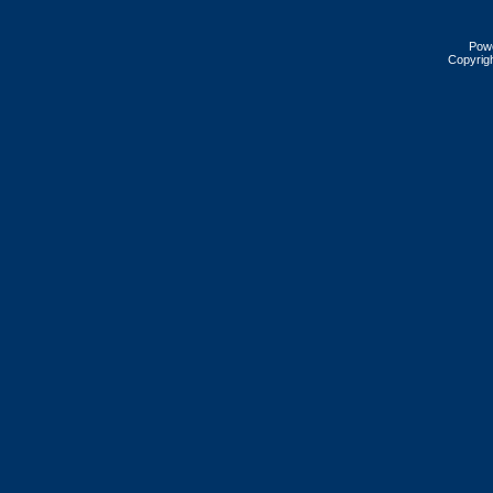
Pow
Copyrig