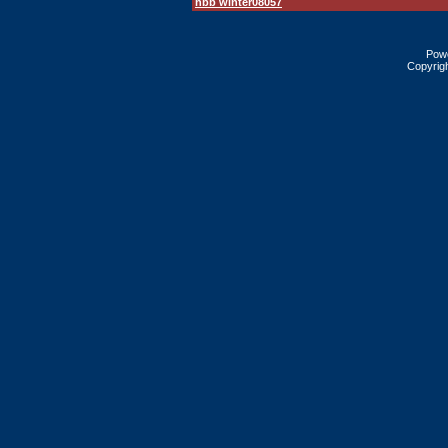
hbb winter08057
Pow
Copyrig