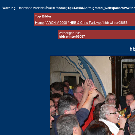
Warning
: Undefined variable $val in
/home/j1qk43r4b66n/migrated_webspace/www/inc
Top Bilder
Home
/
ARCHIV 2008
/
HBB & Chris Farlowe
/ hbb winter08056
Vorheriges Bild:
hbb winter08057
hb