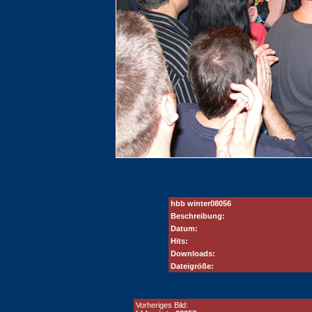
hbb winter08056
Beschreibung:
Datum:
Hits:
Downloads:
Dateigröße:
Vorheriges Bild: