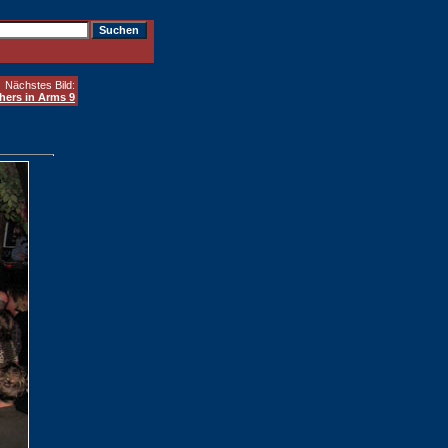
Nächstes Bild:
hers in Arms 9