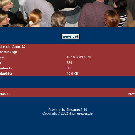
thers in Arms 10
chreibung:
um:
15.10.2003 11:31
:
736
nloads:
68
eigröße:
49.6 KB
:
Arms 11
Brot
Powered by
4images
1.10
Copyright © 2002
4homepages.de