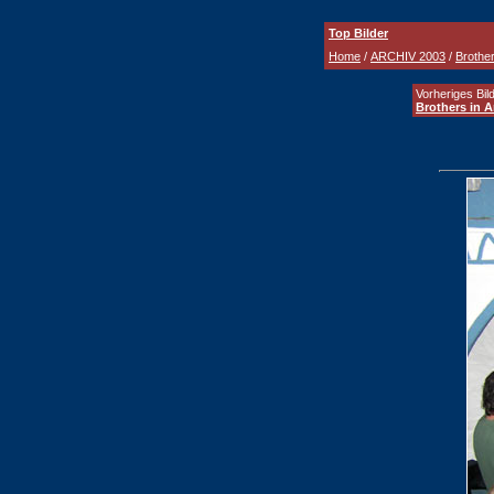
Top Bilder
Home
/
ARCHIV 2003
/
Brother
Vorheriges Bild
Brothers in 