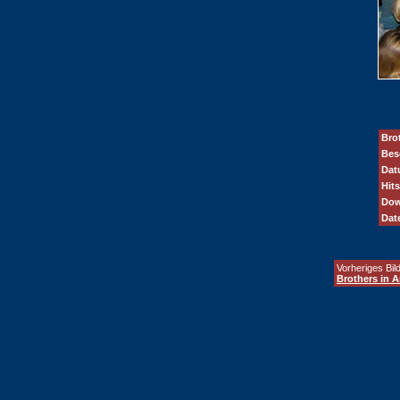
Bro
Bes
Dat
Hits
Dow
Dat
Vorheriges Bild
Brothers in 