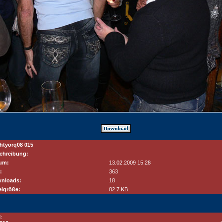
htyorq08 015
chreibung:
um:
13.02.2009 15:28
:
363
nloads:
18
eigröße:
82.7 KB
: