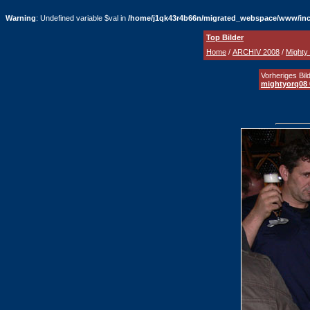
Warning
: Undefined variable $val in
/home/j1qk43r4b66n/migrated_webspace/www/inc
Top Bilder
Home
/
ARCHIV 2008
/
Mighty
Vorheriges Bild
mightyorq08 