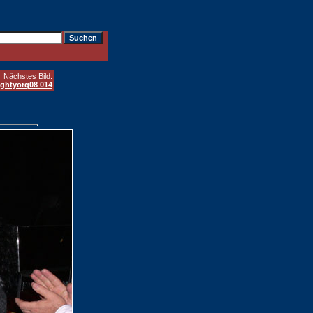
Nächstes Bild:
ghtyorq08 014