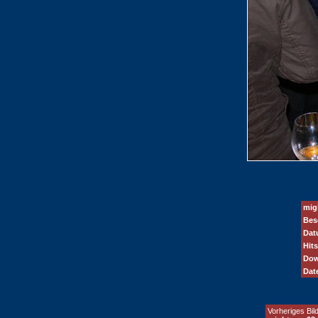
mig
Bes
Dat
Hits
Dow
Dat
Vorheriges Bild