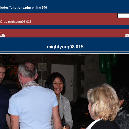
ludes/functions.php
on line
546
 Orq
/ mightyorq08 015
:
016
mi
mightyorq08 015