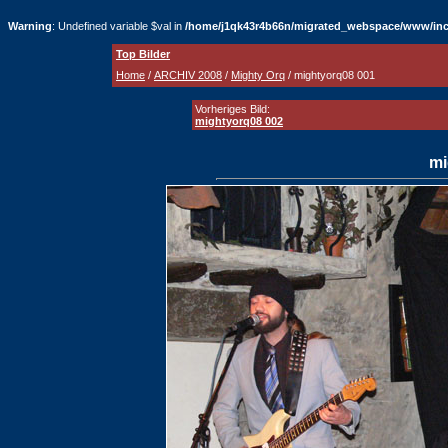
Warning
: Undefined variable $val in
/home/j1qk43r4b66n/migrated_webspace/www/inc
Top Bilder
Home
/
ARCHIV 2008
/
Mighty Orq
/ mightyorq08 001
Vorheriges Bild:
mightyorq08 002
mi