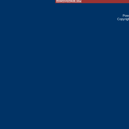
mightyorq08 002
Pow
Copyrig