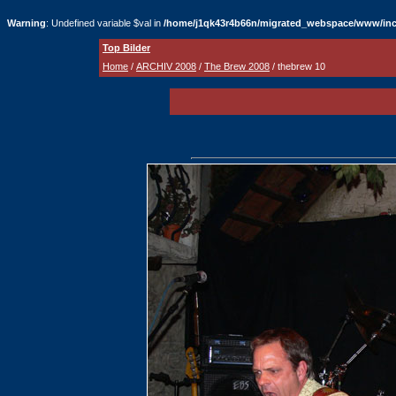
Warning
: Undefined variable $val in
/home/j1qk43r4b66n/migrated_webspace/www/inc
Top Bilder
Home
/
ARCHIV 2008
/
The Brew 2008
/ thebrew 10