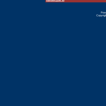
hansen1108 30
Pow
Copyrig