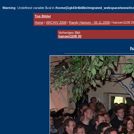
Warning
: Undefined variable $val in
/home/j1qk43r4b66n/migrated_webspace/www/inc
Top Bilder
Home
/
ARCHIV 2008
/
Randy Hansen - 06.11.2008
/ hansen1108 2
Vorheriges Bild:
hansen1108 30
h