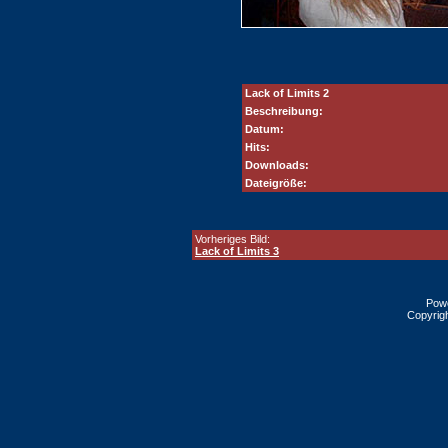
Lack of Limits 2
Beschreibung:
Datum:
Hits:
Downloads:
Dateigröße:
Vorheriges Bild:
Lack of Limits 3
Pow
Copyrig