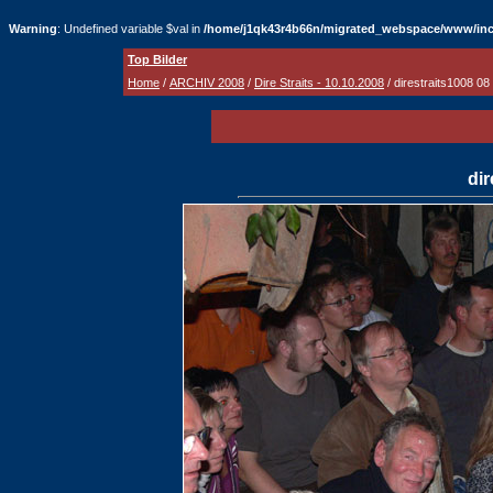
Warning
: Undefined variable $val in
/home/j1qk43r4b66n/migrated_webspace/www/inc
Top Bilder
Home
/
ARCHIV 2008
/
Dire Straits - 10.10.2008
/ direstraits1008 08
dir