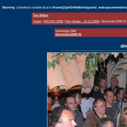
Warning
: Undefined variable $val in
/home/j1qk43r4b66n/migrated_webspace/www/inc
Top Bilder
Home
/
ARCHIV 2008
/
Dire Straits - 10.10.2008
/ direstraits1008 01
Vorheriges Bild:
direstraits1008 02
dir