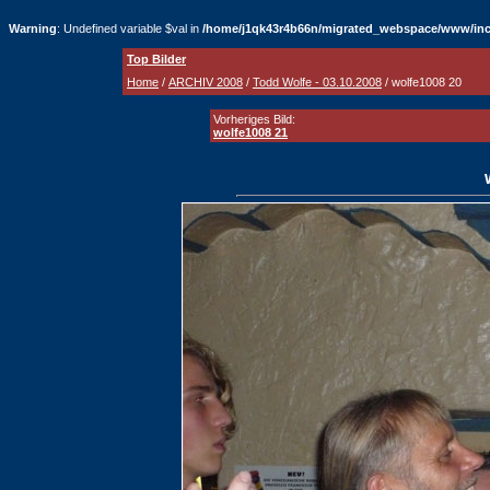
Warning
: Undefined variable $val in
/home/j1qk43r4b66n/migrated_webspace/www/inc
Top Bilder
Home
/
ARCHIV 2008
/
Todd Wolfe - 03.10.2008
/ wolfe1008 20
Vorheriges Bild:
wolfe1008 21