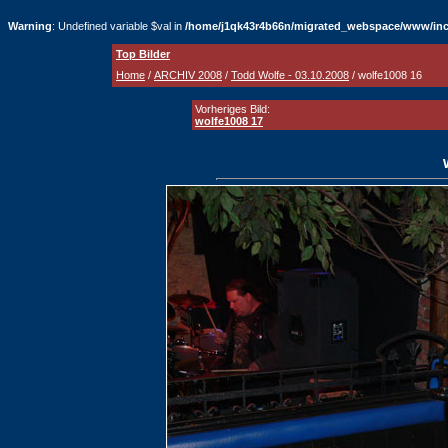
Warning
: Undefined variable $val in
/home/j1qk43r4b66n/migrated_webspace/www/inc
Top Bilder
Home
/
ARCHIV 2008
/
Todd Wolfe - 03.10.2008
/ wolfe1008 16
Vorheriges Bild:
wolfe1008 17