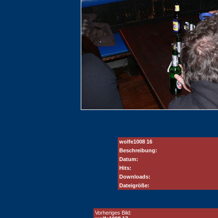
wolfe1008 16
Beschreibung:
Datum:
Hits:
Downloads:
Dateigröße:
Vorheriges Bild: