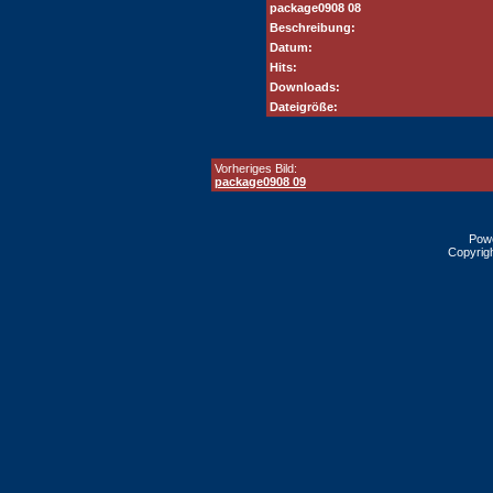
package0908 08
Beschreibung:
Datum:
Hits:
Downloads:
Dateigröße:
Vorheriges Bild:
package0908 09
Pow
Copyrig