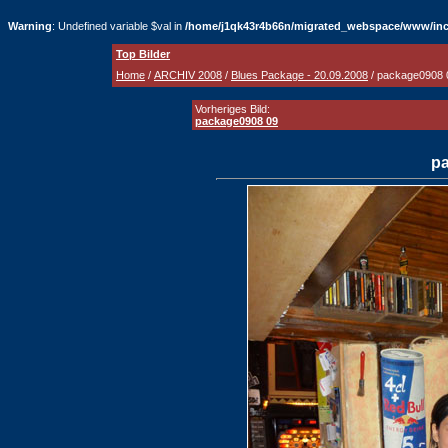
Warning
: Undefined variable $val in
/home/j1qk43r4b66n/migrated_webspace/www/inc
Top Bilder
Home
/
ARCHIV 2008
/
Blues Package - 20.09.2008
/ package0908 
Vorheriges Bild:
package0908 09
p