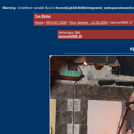
Warning
: Undefined variable $val in
/home/j1qk43r4b66n/migrated_webspace/www/inc
Top Bilder
Home
/
ARCHIV 2008
/
Tony Spinner - 12.09.2008
/ spinner0908 17
Vorheriges Bild:
spinner0908 18
s