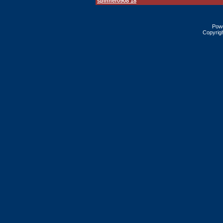
spinner0908 18
Pow
Copyrig