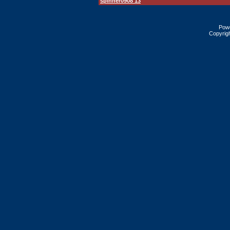
spinner0908 13
Pow
Copyrig