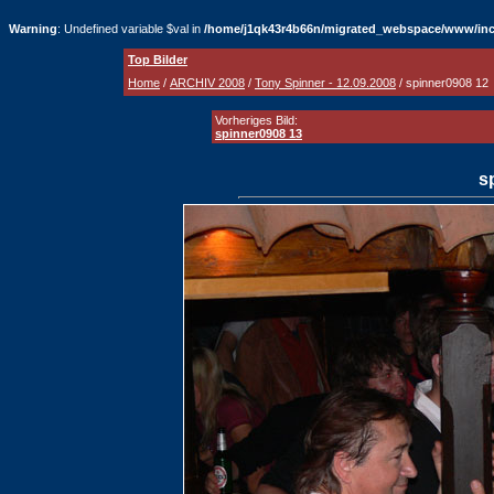
Warning
: Undefined variable $val in
/home/j1qk43r4b66n/migrated_webspace/www/inc
Top Bilder
Home
/
ARCHIV 2008
/
Tony Spinner - 12.09.2008
/ spinner0908 12
Vorheriges Bild:
spinner0908 13
s