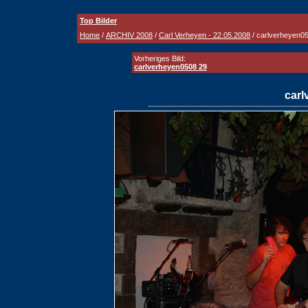
Top Bilder
Home
/
ARCHIV 2008
/
Carl Verheyen - 22.05.2008
/ carlverheyen0
Vorheriges Bild:
carlverheyen0508 29
carl