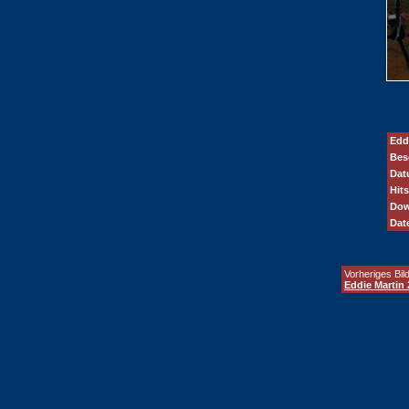
Edd
Bes
Dat
Hits
Dow
Dat
Vorheriges Bild
Eddie Martin 