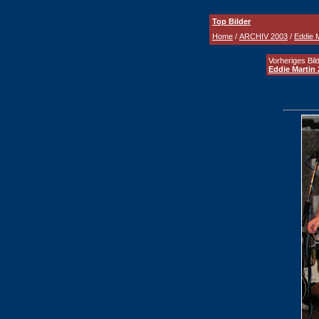
Top Bilder
Home
/
ARCHIV 2003
/
Eddie M
Vorheriges Bild
Eddie Martin 