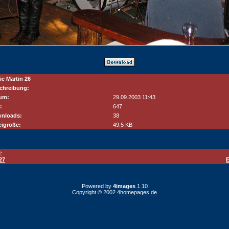
ie Martin 26
chreibung:
um:
29.09.2003 11:43
:
647
nloads:
38
eigröße:
49.5 KB
:
27
E
Powered by
4images
1.10
Copyright © 2002
4homepages.de