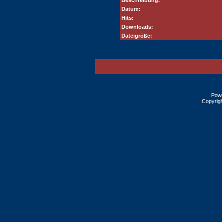
Beschreibung:
Datum:
Hits:
Downloads:
Dateigröße:
Pow
Copyrig